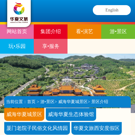
English
网站首页
集团介绍
看•演艺
游•景区
玩•乐园
享•服务
当前位置：
首页
>
游•景区
>
威海华夏城景区
>
景区介绍
威海华夏城景区
威海华夏生态体验馆
厦门老院子民俗文化风情园
华夏文旅西安度假区