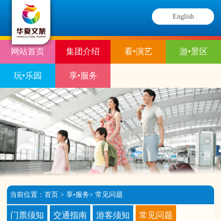
English
网站首页
集团介绍
看•演艺
游•景区
玩•乐园
享•服务
当前位置：
首页
>
享•服务
>
常见问题
门票须知
交通指南
游客须知
常见问题