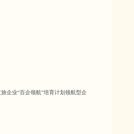
文旅企业“百企领航”培育计划领航型企