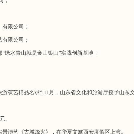
司；
）有限公司；
艺有限公司；
部“绿水青山就是金山银山”实践创新基地；
国旅游演艺精品名录”;11月，山东省文化和旅游厅授予山东
亿元。
红色实景演艺《古城烽火》，在华夏文旅西安度假区上演。