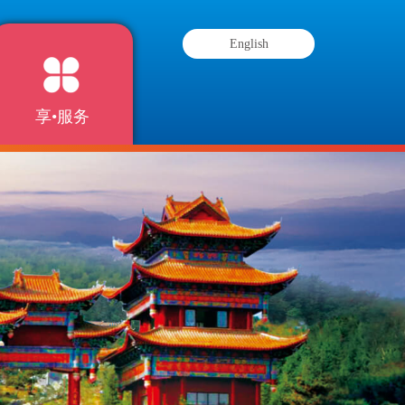
English
享•服务