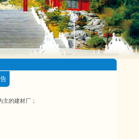
公告
管为主的建材厂；