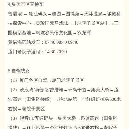
4.集美景区直通车
曾厝垵 → 轮渡码头→鳌园→园博苑→天沐温泉→诚毅科
技探索中心→灵玲国际马戏城→【老院子景区站】→三
圈模型基地→鹰坑谷民俗文化园→双龙潭
黄厝海滨站发车：07:40 08:40 09:40
厦门老院子返程：14:30 20:30
5.自驾线路
（1）厦门各区自驾→厦门老院子景区
（2）鼓浪屿/南普陀/曾厝埯→环岛干道→集美大桥→厦
沙高速（田集链接线）→往北站第一个红绿灯掉头600米
右拐→老院子景区
（3）观音山/五通码头→集美大桥→泉厦高速（田集链
接线）→往北站第一个红绿灯掉 头600米右拐→老院子