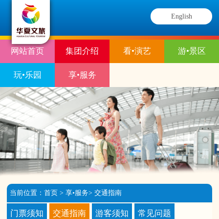
English
网站首页
集团介绍
看•演艺
游•景区
玩•乐园
享•服务
当前位置：
首页
>
享•服务
>
交通指南
门票须知
交通指南
游客须知
常见问题