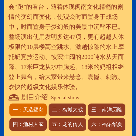
会“跑”的看台，随着体现闽南文化精髓的剧
情的变幻而变化，使观众时而置身于战场
中，时而置身于梦幻般的美景中沉醉不已。
整场演出使用发明多达47项，更有超越人体
极限的10层楼高空跳水、激越惊险的水上摩
托艇竞技运动、恢宏壮阔的2000吨水从天而
降、17米巨龙从水中腾起、18米的妈祖相继
登上舞台，给大家带来悬念、震撼、刺激、
欢快的超级文化娱乐体验。
剧目介绍
Special show
一：天造鹭岛
二：岛城大战
三：南洋历险
四：渔村人家
五：龙的传人
六：福佑华夏