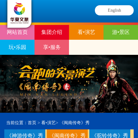
English
网站首页
集团介绍
看•演艺
游•景区
玩•乐园
享•服务
当前位置：
首页
>
看•演艺
>
《闽南传奇》秀
《神游传奇》秀
《闽南传奇》秀
《驼铃传奇》秀