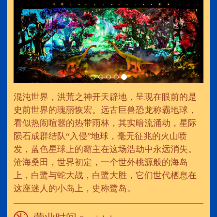
混沌世界，洪荒之神开天辟地，呈现在眼前的是
史前世界的瑰丽恢宏。远古巨兽恐龙称霸地球，
看似热闹喧嚣的热带雨林，其实暗流涌动，星际
陨石成群结队“入侵”地球，毫无征兆的火山喷
发，蓝色星球上的霸主在这场浩劫中永远消失。
沧海桑田，世界初定，一个世外桃源般的海岛
上，白鹭与蛇大战，白鹭大胜，它们世代栖息在
这座迷人的小岛上，史称鹭岛。