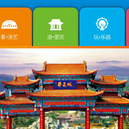
看•演艺
游•景区
玩•乐园