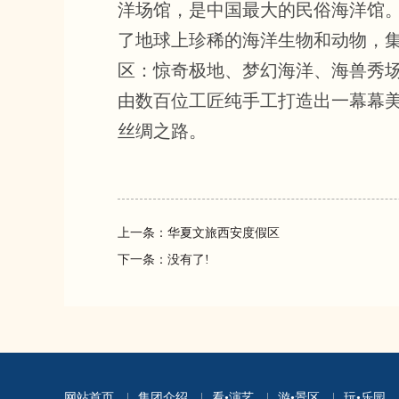
洋场馆，是中国最大的民俗海洋馆
了地球上珍稀的海洋生物和动物，
区：惊奇极地、梦幻海洋、海兽秀场
由数百位工匠纯手工打造出一幕幕
丝绸之路。
上一条：
华夏文旅西安度假区
下一条：
没有了!
网站首页
|
集团介绍
|
看•演艺
|
游•景区
|
玩•乐园