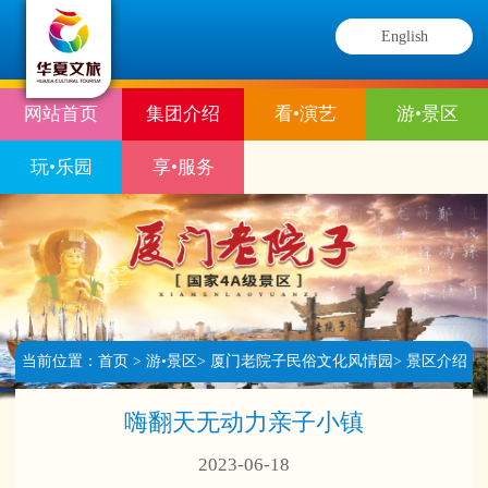
English
网站首页
集团介绍
看•演艺
游•景区
玩•乐园
享•服务
当前位置：
首页
>
游•景区
>
厦门老院子民俗文化风情园
>
景区介绍
>
园区精彩活动
嗨翻天无动力亲子小镇
2023-06-18